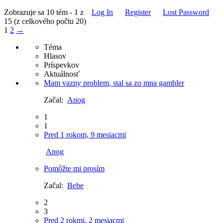
Zobrazuje sa 10 tém - 1 z
Log In
Register
Lost Password
15 (z celkového počtu 20)
1
2
→
Téma
Hlasov
Príspevkov
Aktuálnosť
Mam vazny problem, stal sa zo mna gambler
Začal:
Anog
1
1
Pred 1 rokom, 9 mesiacmi
Anog
Pomôžte mi prosím
Začal:
Bebe
2
3
Pred 2 rokmi, 2 mesiacmi