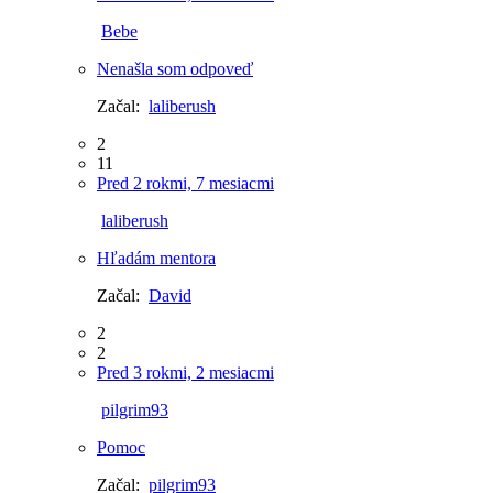
Bebe
Nenašla som odpoveď
Začal:
laliberush
2
11
Pred 2 rokmi, 7 mesiacmi
laliberush
Hľadám mentora
Začal:
David
2
2
Pred 3 rokmi, 2 mesiacmi
pilgrim93
Pomoc
Začal:
pilgrim93