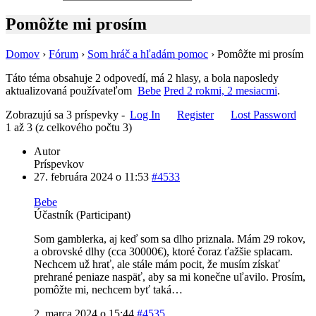
Pomôžte mi prosím
Domov
›
Fórum
›
Som hráč a hľadám pomoc
›
Pomôžte mi prosím
Táto téma obsahuje 2 odpovedí, má 2 hlasy, a bola naposledy
aktualizovaná používateľom
Bebe
Pred 2 rokmi, 2 mesiacmi
.
Zobrazujú sa 3 príspevky -
Log In
Register
Lost Password
1 až 3 (z celkového počtu 3)
Autor
Príspevkov
27. februára 2024 o 11:53
#4533
Bebe
Účastník (Participant)
Som gamblerka, aj keď som sa dlho priznala. Mám 29 rokov,
a obrovské dlhy (cca 30000€), ktoré čoraz ťažšie splacam.
Nechcem už hrať, ale stále mám pocit, že musím získať
prehrané peniaze naspäť, aby sa mi konečne uľavilo. Prosím,
pomôžte mi, nechcem byť taká…
2. marca 2024 o 15:44
#4535