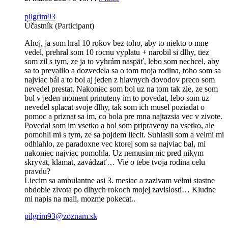
pilgrim93
Účastník (Participant)
Ahoj, ja som hral 10 rokov bez toho, aby to niekto o mne
vedel, prehral som 10 rocnu vyplatu + narobil si dlhy, tiez
som zil s tym, ze ja to vyhrám naspäť, lebo som nechcel, aby
sa to prevalilo a dozvedela sa o tom moja rodina, toho som sa
najviac bál a to bol aj jeden z hlavnych dovodov preco som
nevedel prestat. Nakoniec som bol uz na tom tak zle, ze som
bol v jeden moment prinuteny im to povedat, lebo som uz
nevedel splacat svoje dlhy, tak som ich musel poziadat o
pomoc a priznat sa im, co bola pre mna najtazsia vec v zivote.
Povedal som im vsetko a bol som pripraveny na vsetko, ale
pomohli mi s tym, ze sa pojdem liecit. Suhlasil som a velmi mi
odhlahlo, ze paradoxne vec ktorej som sa najviac bal, mi
nakoniec najviac pomohla. Uz nemusim nic pred nikym
skryvat, klamat, zavádzať… Vie o tebe tvoja rodina celu
pravdu?
Liecim sa ambulantne asi 3. mesiac a zazivam velmi stastne
obdobie zivota po dlhych rokoch mojej zavislosti… Kludne
mi napis na mail, mozme pokecat..
pilgrim93@zoznam.sk