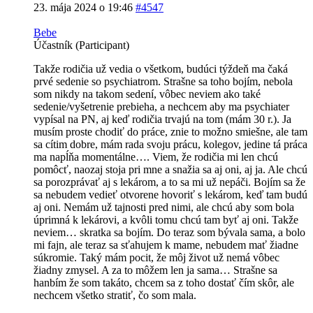
23. mája 2024 o 19:46
#4547
Bebe
Účastník (Participant)
Takže rodičia už vedia o všetkom, budúci týždeň ma čaká
prvé sedenie so psychiatrom. Strašne sa toho bojím, nebola
som nikdy na takom sedení, vôbec neviem ako také
sedenie/vyšetrenie prebieha, a nechcem aby ma psychiater
vypísal na PN, aj keď rodičia trvajú na tom (mám 30 r.). Ja
musím proste chodiť do práce, znie to možno smiešne, ale tam
sa cítim dobre, mám rada svoju prácu, kolegov, jedine tá práca
ma napĺňa momentálne…. Viem, že rodičia mi len chcú
pomôcť, naozaj stoja pri mne a snažia sa aj oni, aj ja. Ale chcú
sa porozprávať aj s lekárom, a to sa mi už nepáči. Bojím sa že
sa nebudem vedieť otvorene hovoriť s lekárom, keď tam budú
aj oni. Nemám už tajnosti pred nimi, ale chcú aby som bola
úprimná k lekárovi, a kvôli tomu chcú tam byť aj oni. Takže
neviem… skratka sa bojím. Do teraz som bývala sama, a bolo
mi fajn, ale teraz sa sťahujem k mame, nebudem mať žiadne
súkromie. Taký mám pocit, že môj život už nemá vôbec
žiadny zmysel. A za to môžem len ja sama… Strašne sa
hanbím že som takáto, chcem sa z toho dostať čím skôr, ale
nechcem všetko stratiť, čo som mala.