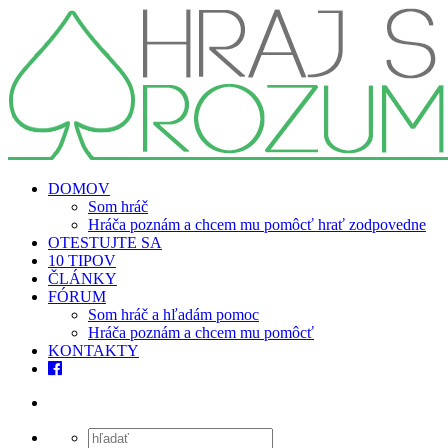
DOMOV
Som hráč
Hráča poznám a chcem mu pomôcť hrať zodpovedne
OTESTUJTE SA
10 TIPOV
ČLÁNKY
FÓRUM
Som hráč a hľadám pomoc
Hráča poznám a chcem mu pomôcť
KONTAKTY