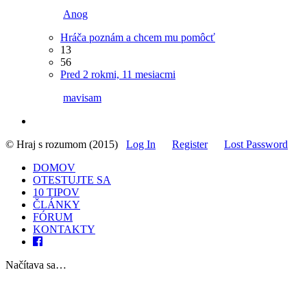
Anog
Hráča poznám a chcem mu pomôcť
13
56
Pred 2 rokmi, 11 mesiacmi
mavisam
© Hraj s rozumom (2015)
Log In
Register
Lost Password
DOMOV
OTESTUJTE SA
10 TIPOV
ČLÁNKY
FÓRUM
KONTAKTY
Načítava sa…