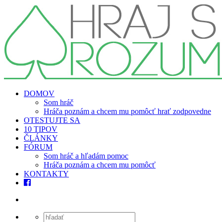
DOMOV
Som hráč
Hráča poznám a chcem mu pomôcť hrať zodpovedne
OTESTUJTE SA
10 TIPOV
ČLÁNKY
FÓRUM
Som hráč a hľadám pomoc
Hráča poznám a chcem mu pomôcť
KONTAKTY