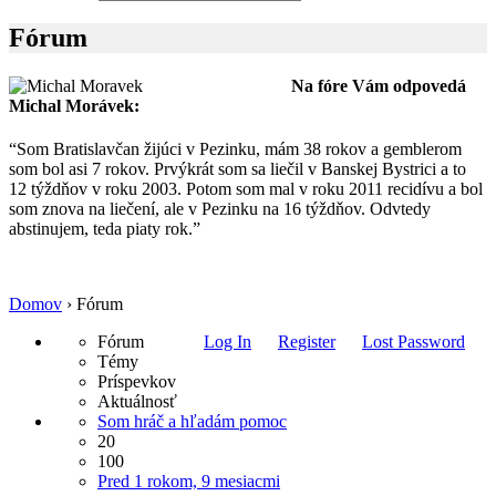
Fórum
Na fóre Vám odpovedá
Michal Morávek:
“Som Bratislavčan žijúci v Pezinku, mám 38 rokov a gemblerom
som bol asi 7 rokov. Prvýkrát som sa liečil v Banskej Bystrici a to
12 týždňov v roku 2003. Potom som mal v roku 2011 recidívu a bol
som znova na liečení, ale v Pezinku na 16 týždňov. Odvtedy
abstinujem, teda piaty rok.”
Domov
›
Fórum
Fórum
Log In
Register
Lost Password
Témy
Príspevkov
Aktuálnosť
Som hráč a hľadám pomoc
20
100
Pred 1 rokom, 9 mesiacmi