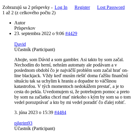
Zobrazujú sa 2 príspevky -
Log In
Register
Lost Password
1 až 2 (z celkového počtu 2)
Autor
Príspevkov
23. septembra 2022 o 9:06
#4429
David
Účastník (Participant)
Ahojte, som Dávid a som gambler. Asi takto by som začal.
Nechodím do herní, nehrám automaty ale podávam a v
poslednom období čo je najväčší problém som začal hrať on-
line blackjack. Vždy keď musím riešiť doma ťažšiu finančnú
situáciu tak sa uchylim k hraniu a dopadne to väčšinou
katastrofou. V tých momentoch nedokážem prestať, a je to
cesta do pekla. Uvedomujem si, že potrebujem pomoc a preto
by som na začiatku chcel mať niekoho s kým by som sa o tom
vedel porozprávať a kto by mi vedel poradiť čo ďalej robiť.
3. júna 2023 o 15:39
#4484
pilgrim93
Účastník (Participant)