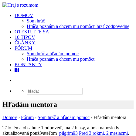
DOMOV
Som hráč
Hráča poznám a chcem mu pomôcť hrať zodpovedne
OTESTUJTE SA
10 TIPOV
ČLÁNKY
FÓRUM
Som hráč a hľadám pomoc
Hráča poznám a chcem mu pomôcť
KONTAKTY
Hľadám mentora
Domov
›
Fórum
›
Som hráč a hľadám pomoc
›
Hľadám mentora
Táto téma obsahuje 1 odpoveď, má 2 hlasy, a bola naposledy
aktualizovaná používateľom
pilgrim93
Pred 3 rokmi, 2 mesiacmi
.