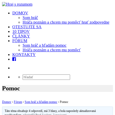
DOMOV
Som hráč
Hráča poznám a chcem mu pomôcť hrať zodpovedne
OTESTUJTE SA
10 TIPOV
ČLÁNKY
FÓRUM
Som hráč a hľadám pomoc
Hráča poznám a chcem mu pomôcť
KONTAKTY
Pomoc
Domov
›
Fórum
›
Som hráč a hľadám pomoc
›
Pomoc
Táto téma obsahuje 4 odpovedí, má 3 hlasy, a bola naposledy aktualizovaná
používateľom
pilgrim93
Pred 3 rokmi, 2 mesiacmi
.