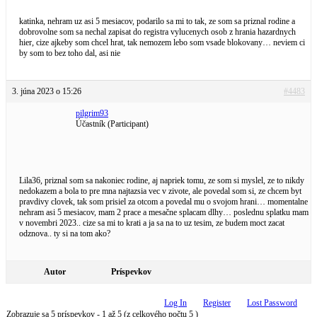
katinka, nehram uz asi 5 mesiacov, podarilo sa mi to tak, ze som sa priznal rodine a
dobrovolne som sa nechal zapisat do registra vylucenych osob z hrania hazardnych
hier, cize ajkeby som chcel hrat, tak nemozem lebo som vsade blokovany… neviem ci
by som to bez toho dal, asi nie
3. júna 2023 o 15:26
#4483
pilgrim93
Účastník (Participant)
Lila36, priznal som sa nakoniec rodine, aj napriek tomu, ze som si myslel, ze to nikdy
nedokazem a bola to pre mna najtazsia vec v zivote, ale povedal som si, ze chcem byt
pravdivy clovek, tak som prisiel za otcom a povedal mu o svojom hrani… momentalne
nehram asi 5 mesiacov, mam 2 prace a mesačne splacam dlhy… poslednu splatku mam
v novembri 2023.. cize sa mi to krati a ja sa na to uz tesim, ze budem moct zacat
odznova.. ty si na tom ako?
Autor
Príspevkov
Log In
Register
Lost Password
Zobrazuje sa 5 príspevkov - 1 až 5 (z celkového počtu 5 )