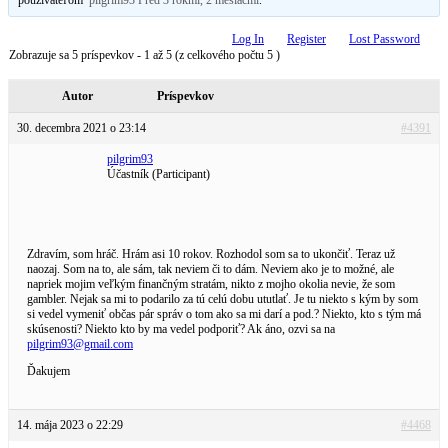
Log In
Register
Lost Password
Zobrazuje sa 5 príspevkov - 1 až 5 (z celkového počtu 5 )
Autor
Príspevkov
30. decembra 2021 o 23:14
#4391
pilgrim93
Účastník (Participant)
Zdravím, som hráč. Hrám asi 10 rokov. Rozhodol som sa to ukončiť. Teraz už
naozaj. Som na to, ale sám, tak neviem či to dám. Neviem ako je to možné, ale
napriek mojim veľkým finančným stratám, nikto z mojho okolia nevie, že som
gambler. Nejak sa mi to podarilo za tú celú dobu ututlať. Je tu niekto s kým by som
si vedel vymeniť občas pár správ o tom ako sa mi darí a pod.? Niekto, kto s tým má
skúsenosti? Niekto kto by ma vedel podporiť? Ak áno, ozvi sa na
pilgrim93@gmail.com
Ďakujem
14. mája 2023 o 22:29
#4468