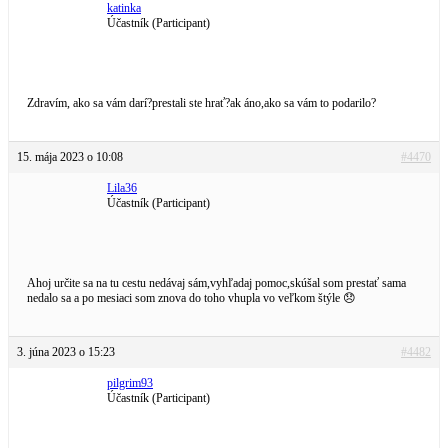
katinka
Účastník (Participant)
Zdravím, ako sa vám darí?prestali ste hrať?ak áno,ako sa vám to podarilo?
15. mája 2023 o 10:08
#4470
Lila36
Účastník (Participant)
Ahoj určite sa na tu cestu nedávaj sám,vyhľadaj pomoc,skúšal som prestať sama
nedalo sa a po mesiaci som znova do toho vhupla vo veľkom štýle 😞
3. júna 2023 o 15:23
#4482
pilgrim93
Účastník (Participant)