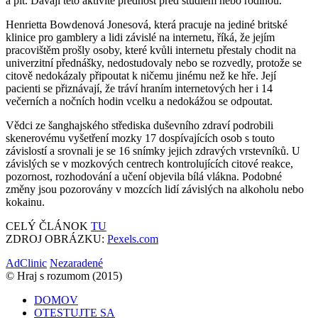
a pít. Dávají této aktivitě přednost před studiem nebo rodinou.
Henrietta Bowdenová Jonesová, která pracuje na jediné britské
klinice pro gamblery a lidi závislé na internetu, říká, že jejím
pracovištěm prošly osoby, které kvůli internetu přestaly chodit na
univerzitní přednášky, nedostudovaly nebo se rozvedly, protože se
citově nedokázaly připoutat k ničemu jinému než ke hře. Její
pacienti se přiznávají, že tráví hraním internetových her i 14
večerních a nočních hodin vcelku a nedokážou se odpoutat.
Vědci ze šanghajského střediska duševního zdraví podrobili
skenerovému vyšetření mozky 17 dospívajících osob s touto
závislostí a srovnali je se 16 snímky jejich zdravých vrstevníků. U
závislých se v mozkových centrech kontrolujících citové reakce,
pozornost, rozhodování a učení objevila bílá vlákna. Podobné
změny jsou pozorovány v mozcích lidí závislých na alkoholu nebo
kokainu.
CELÝ ČLÁNOK
TU
ZDROJ OBRÁZKU:
Pexels.com
AdClinic
Nezaradené
© Hraj s rozumom (2015)
DOMOV
OTESTUJTE SA