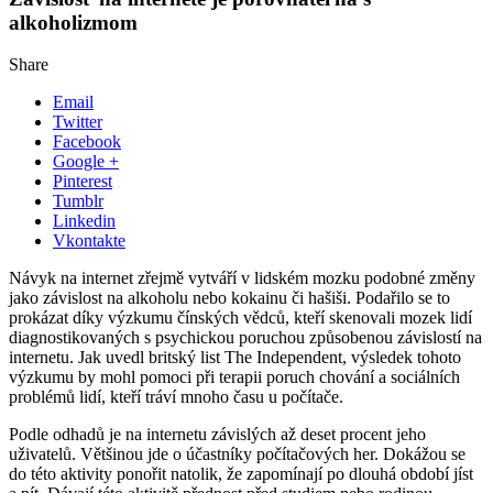
alkoholizmom
Share
Email
Twitter
Facebook
Google +
Pinterest
Tumblr
Linkedin
Vkontakte
Návyk na internet zřejmě vytváří v lidském mozku podobné změny
jako závislost na alkoholu nebo kokainu či hašiši. Podařilo se to
prokázat díky výzkumu čínských vědců, kteří skenovali mozek lidí
diagnostikovaných s psychickou poruchou způsobenou závislostí na
internetu.
Jak uvedl britský list The Independent, výsledek tohoto
výzkumu by mohl pomoci při terapii poruch chování a sociálních
problémů lidí, kteří tráví mnoho času u počítače.
Podle odhadů je na internetu závislých až deset procent jeho
uživatelů. Většinou jde o účastníky počítačových her. Dokážou se
do této aktivity ponořit natolik, že zapomínají po dlouhá období jíst