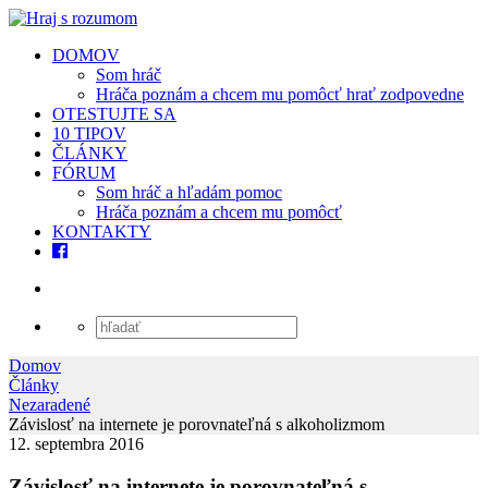
DOMOV
Som hráč
Hráča poznám a chcem mu pomôcť hrať zodpovedne
OTESTUJTE SA
10 TIPOV
ČLÁNKY
FÓRUM
Som hráč a hľadám pomoc
Hráča poznám a chcem mu pomôcť
KONTAKTY
Domov
Články
Nezaradené
Závislosť na internete je porovnateľná s alkoholizmom
12. septembra 2016
Závislosť na internete je porovnateľná s