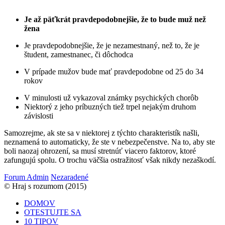
Je až päťkrát pravdepodobnejšie, že to bude muž než
žena
Je pravdepodobnejšie, že je nezamestnaný, než to, že je
študent, zamestnanec, či dôchodca
V prípade mužov bude mať pravdepodobne od 25 do 34
rokov
V minulosti už vykazoval známky psychických chorôb
Niektorý z jeho príbuzných tiež trpel nejakým druhom
závislosti
Samozrejme, ak ste sa v niektorej z týchto charakteristík našli,
neznamená to automaticky, že ste v nebezpečenstve. Na to, aby ste
boli naozaj ohrození, sa musí stretnúť viacero faktorov, ktoré
zafungujú spolu. O trochu väčšia ostražitosť však nikdy nezaškodí.
Forum Admin
Nezaradené
© Hraj s rozumom (2015)
DOMOV
OTESTUJTE SA
10 TIPOV