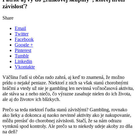
závislosť?
Share
Email
Twitter
Facebook
Google +
Pinterest
Tumblr
Linkedin
Vkontakte
Väčšina ľudí si občas rado zahrá, aj keď to znamená, že možno
prídu o nejaké peniaze. Niektorí z nich sa však stanú chorobnými
hráčmi a vtedy už nie je gambling len nevinná voľnočasová aktivita,
ale stáva sa z neho niečo, čo výrazne zasahuje nielen do ich života,
ale aj do životov ich blízkych.
Prečo sa teda niektorí ľudia stanú závislými? Gambling, rovnako
ako lieky a dokonca aj naoko nevinné aktivity ako je nakupovanie,
môžu prerásť do chorobnej závislosti. Stačí, že sa nám odrazu
vymknú spod kontroly. Ale prečo sa to niekedy udeje akoby zo dňa
na deň?