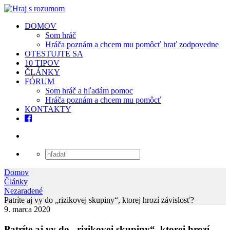
DOMOV
Som hráč
Hráča poznám a chcem mu pomôcť hrať zodpovedne
OTESTUJTE SA
10 TIPOV
ČLÁNKY
FÓRUM
Som hráč a hľadám pomoc
Hráča poznám a chcem mu pomôcť
KONTAKTY
Domov
Články
Nezaradené
Patríte aj vy do „rizikovej skupiny“, ktorej hrozí závislosť?
9. marca 2020
Patríte aj vy do „rizikovej skupiny“, ktorej hrozí