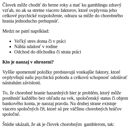
Človek môže chodiť do herne roky a mať ku gamblingu zdravý
vzťah, no ak sa stretne viacero faktorov, ktoré ovplyvnia jeho
celkové psychické rozpoloženie, odrazu sa môže do chorobného
hrania jednoducho prehupnúť.
Medzi ne patrí napríklad:
Veľký stres doma či v práci
Náhla udalosť v rodine
Odchod do dôchodku či strata práci
Kto je naozaj v ohrození?
Vyššie spomenuté položky predstavujú vonkajšie faktory, ktoré
ovplyvňujú našu psychickú pohodu a celkovú schopnosť odolávať
nástrahám závislosti.
To, že chorobné hranie hazardných hier je problém, ktorý môže
postihnúť každého bez ohľadu na vek, spoločenský status či objem
bankového konta, je naozaj pravda. Na druhej strane existuje
viacero spoločných čŕt, ktoré sú pre väčšinu chorobných hráčov
spoločné.
Štúdie ukázali, že ak je človek chorobným gamblerom, tak: