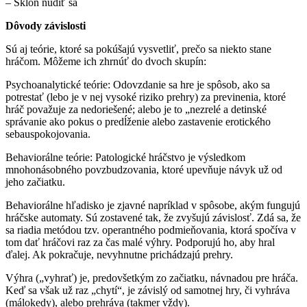
– Sklon nudiť sa
Dôvody závislosti
Sú aj teórie, ktoré sa pokúšajú vysvetliť, prečo sa niekto stane
hráčom. Môžeme ich zhrnúť do dvoch skupín:
Psychoanalytické teórie: Odovzdanie sa hre je spôsob, ako sa
potrestať (lebo je v nej vysoké riziko prehry) za previne­nia, ktoré
hráč považuje za nedoriešené; alebo je to „nezrelé a detinské
správanie ako pokus o predĺženie alebo zastavenie erotického
sebauspokojovania.
Behaviorálne teórie: Patologické hráč­stvo je výsledkom
mnohonásobného povzbudzovania, ktoré upevňuje návyk už od
jeho začiatku.
Behaviorálne hľadisko je zjavné naprík­lad v spôsobe, akým fungujú
hráčske au­tomaty. Sú zostavené tak, že zvyšujú zá­vislosť. Zdá sa, že
sa riadia metódou tzv. operantného podmieňovania, ktorá spočíva v
tom dať hráčovi raz za čas malé výhry. Podporujú ho, aby hral
ďalej. Ak pokračuje, nevyhnutne prichádzajú pre­hry.
Výhra („vyhrať) je, predovšetkým zo za­čiatku, návnadou pre hráča.
Keď sa však už raz „chytí“, je závislý od samotnej hry, či vyhráva
(málokedy), alebo prehráva (tak­mer vždy).