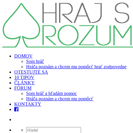
DOMOV
Som hráč
Hráča poznám a chcem mu pomôcť hrať zodpovedne
OTESTUJTE SA
10 TIPOV
ČLÁNKY
FÓRUM
Som hráč a hľadám pomoc
Hráča poznám a chcem mu pomôcť
KONTAKTY