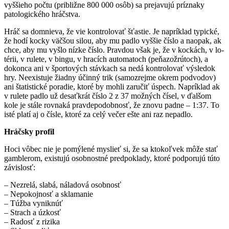
vyššieho počtu (približne 800 000 osôb) sa prejavujú príznaky
patologického hráčstva.
Hráč sa domnieva, že vie kontrolovať šťastie. Je napríklad typické,
že hodí koc­ky väčšou silou, aby mu padlo vyššie čís­lo a naopak, ak
chce, aby mu vyšlo nízke číslo. Pravdou však je, že v kockách, v lo­
térii, v rulete, v bingu, v hracích automa­toch (peňazožrútoch), a
dokonca ani v športových stávkach sa nedá kontrolo­vať výsledok
hry. Neexistuje žiadny účinný trik (samo­zrejme okrem podvodov)
ani štatistické poradie, ktoré by mohli zaručiť úspech. Napríklad ak
v rulete padlo už desaťkrát číslo 2 z 37 možných čísel, v ďalšom
kole je stále rovnaká pravdepodobnosť, že zno­vu padne – 1:37. To
isté platí aj o čísle, ktoré za celý večer ešte ani raz nepadlo.
Hráčsky profil
Hoci vôbec nie je pomýlené myslieť si, že sa ktokoľvek môže stať
gamblerom, existu­jú osobnostné predpoklady, ktoré pod­porujú túto
závislosť:
– Nezrelá, slabá, náladová osobnosť
– Nepokojnosť a sklamanie
– Túžba vyniknúť
– Strach a úzkosť
– Radosť z rizika