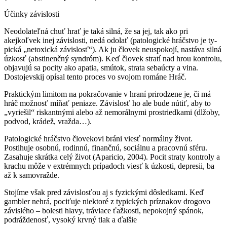
Účinky závislosti
Neodolateľná chuť hrať je taká silná, že sa jej, tak ako pri
akejkoľvek inej závislos­ti, nedá odolať (patologické hráčstvo je ty­
pická „netoxická závislosť“). Ak ju človek neuspokojí, nastáva silná
úzkosť (absti­nenčný syndróm). Keď človek stratí nad hrou kontrolu,
objavujú sa pocity ako apa­tia, smútok, strata sebaúcty a vina.
Dostojevskij opísal tento proces vo svojom romá­ne Hráč.
Praktickým limitom na pokračovanie v hraní prirodzene je, či má
hráč možnosť míňať peniaze. Závislosť ho ale bude nútiť, aby to
„vyriešil“ riskantnými alebo až nemorálnymi prostriedkami (dlžoby,
podvod, krádež, vražda…).
Patologické hráčstvo človekovi bráni viesť normálny život.
Postihuje osobnú, rodinnú, finančnú, sociálnu a pracovnú sfé­ru.
Zasahuje skrátka celý život (Aparicio, 2004). Pocit straty kontroly a
krachu môže v extrémnych prípadoch viesť k úzkosti, de­presii, ba
až k samovražde.
Stojíme však pred závislosťou aj s fyzic­kými dôsledkami. Keď
gambler nehrá, pociťuje niektoré z typických príznakov drogovo
závislého – bolesti hlavy, trávia­ce ťažkosti, nepokojný spánok,
podrážde­nosť, vysoký krvný tlak a ďalšie