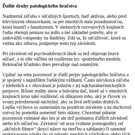
Ďalšie druhy patologického hráčstva
Nadmerná záľuba v súťažných špor­toch, buď aktívna, alebo pred
televíznymi obrazovkami, sa pre mnohých stala posad­nutosťou,
ktorá hraničí s fanatizmom. V niek­torých rozvojových krajinách
ľudia obetujú peniaze na jedlo a iné základné potreby, aby si
zadovážili vstupenky na štadióny. Zdá sa, že súťaživosť, ktorá sa
vníma ako zábava, podporuje tento typ závislosti.
Pri závislosti od psychoaktívnych lá­tok sa tiež objavuje hravá
súčasť, a to ešte väčšmi od rozšírenia tzv. spotrebného mo­delu.
Rekreačné hľa­disko dnes prevažuje nad ostatnými.
Upútať na seba pozornosť je ďalší pre­jav patologického hráčstva a
je spojený s naj­nižšími ľudskými vášňami. Často návyková záľuba
v klebetách a v ohováraní je jedným z jej najcharakteristickejších
prejavov. Rôzne reality show a bulvárna tlač, ktoré sú v mno­hých
krajinách teraz také rozšírené, sú dôka­zom toho, aký je človek vo
svojej prirodzenos­ti náchylný, aby sa živil nešťastím druhých.
Lepšia výchova so zameraním na pozi­tívne myslenie a na duchovný
rozvoj by pomohla usmerniť tieto sklony. Chorobné pútanie
pozornosti vnímané ako hra je ale tiež podstatou ďalších závis­lostí
alebo ich súčasťou. Závislosť od sexu (vrátane pornografie), od
„akčných filmov“ (krycí názov na streľbu a zabíjanie) či sa­motné
praktizovanie násilia (to sú prípady mnohých výtržníkov alebo tých,