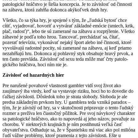
patologické hráčstvo je šir­šia koncepcia. Je to závislosť od činnosti
na zábavu, ktorá zahŕňa dokonca akýkoľ­vek druh hry.
Všetko, čo sa týka hry, je spojené s tým, že „ľudská bytosť chce
cítiť, vyjadrovať, ho­voriť a vytvárať základné emócie (smiech, krik,
plač, radosť)“, lebo tie sú zamerané na zábavu a rozptýlenie. Všetko
zábavné je podľa toho hrou. Tan­covať, prechádzať sa, čítať,
pozerať televí­ziu, vykonávať nejaký šport alebo iné čin­nosti, ktoré
vyvolávajú radostné pocity, sú zamerané na zábavu, aj keď priamo
neza­hŕňajú hru. Dokonca aj pohlavný styk obsa­huje hravý prvok, a
ten často prevláda. Zá­vislosť od sexu teda môže mať črty patolo­
gického hráčstva, hoci ním nie je.
Závislosť od hazardných hier
Pre narušené povahové vlastnosti gam­bler vidí svoj život ako
zaujímavý iba vte­dy, keď sa vystavuje riziku, hoci ho to do­vedie do
ťažkej závislosti. Dôsledok toho je strata slobody. Sloboda je ale
pred­sa základným prvkom hry. U gamblera te­da vzniká paradox –
tým, že je závislý od hry, sa v skutočnosti pripravuje o tento ľud­ský
rozmer a prežíva len čiastočný pôžitok. Pre svoj návykový charakter
sa patolo­gické hráčstvo, ako to napovedá aj jeho názov, považuje za
chorobu. V niektorých krajinách je ním postihnutá veľká časť
obyvateľstva. Odhaduje sa, že v Španielsku má viac ako pol milióna
ľudí vážne problé­my, ktoré pramenia z tejto závislosti. Ešte u