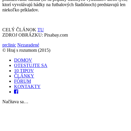
ktorí vyvo­lávajú hádky na futbalových štadiónoch) predstavujú len
niekoľko príkladov.
CELÝ ČLÁNOK
TU
ZDROJ OBRÁZKU: Pixabay.com
prclinic
Nezaradené
© Hraj s rozumom (2015)
DOMOV
OTESTUJTE SA
10 TIPOV
ČLÁNKY
FÓRUM
KONTAKTY
Načítava sa…