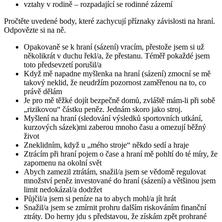
vztahy v rodině – rozpadající se rodinné zázemí
Pročtěte uvedené body, které zachycují příznaky závislosti na hraní.
Odpovězte si na ně.
Opakovaně se k hraní (sázení) vracím, přestože jsem si už
několikrát v duchu řekl/a, že přestanu. Téměř pokaždé jsem
toto předsevzetí porušil/a
Když mě napadne myšlenka na hraní (sázení) zmocní se mě
takový neklid, že neudržím pozornost zaměřenou na to, co
právě dělám
Je pro mě těžké dojít bezpečně domů, zvláště mám-li při sobě
„rizikovou“ částku peněz. Jednám skoro jako stroj.
Myšlení na hraní (sledování výsledků sportovních utkání,
kurzových sázek)mi zaberou mnoho času a omezují běžný
život
Zneklidním, když u „mého stroje“ někdo sedí a hraje
Ztrácím při hraní pojem o čase a hraní mě pohltí do té míry, že
zapomenu na okolní svět
Abych zamezil ztrátám, snažil/a jsem se vědomě regulovat
množství peněz investované do hraní (sázení) a většinou jsem
limit nedokázal/a dodržet
Půjčil/a jsem si peníze na to abych mohl/a jít hrát
Snažil/a jsem se zmírnit prohru dalším riskováním finanční
ztráty. Do herny jdu s představou, že získám zpět prohrané