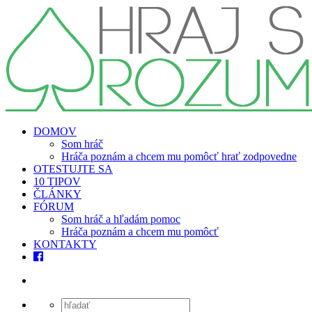
DOMOV
Som hráč
Hráča poznám a chcem mu pomôcť hrať zodpovedne
OTESTUJTE SA
10 TIPOV
ČLÁNKY
FÓRUM
Som hráč a hľadám pomoc
Hráča poznám a chcem mu pomôcť
KONTAKTY