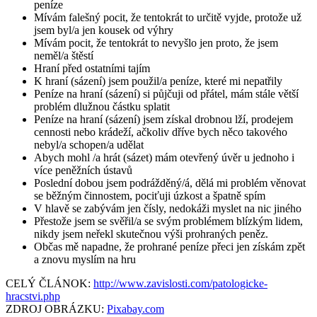
peníze
Mívám falešný pocit, že tentokrát to určitě vyjde, protože už
jsem byl/a jen kousek od výhry
Mívám pocit, že tentokrát to nevyšlo jen proto, že jsem
neměl/a štěstí
Hraní před ostatními tajím
K hraní (sázení) jsem použil/a peníze, které mi nepatřily
Peníze na hraní (sázení) si půjčuji od přátel, mám stále větší
problém dlužnou částku splatit
Peníze na hraní (sázení) jsem získal drobnou lží, prodejem
cennosti nebo krádeží, ačkoliv dříve bych něco takového
nebyl/a schopen/a udělat
Abych mohl /a hrát (sázet) mám otevřený úvěr u jednoho i
více peněžních ústavů
Poslední dobou jsem podrážděný/á, dělá mi problém věnovat
se běžným činnostem, pociťuji úzkost a špatně spím
V hlavě se zabývám jen čísly, nedokáži myslet na nic jiného
Přestože jsem se svěřil/a se svým problémem blízkým lidem,
nikdy jsem neřekl skutečnou výši prohraných peněz.
Občas mě napadne, že prohrané peníze přeci jen získám zpět
a znovu myslím na hru
CELÝ ČLÁNOK:
http://www.zavislosti.com/patologicke-
hracstvi.php
ZDROJ OBRÁZKU:
Pixabay.com